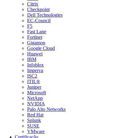
Citrix
Checkpoint
Dell Technologies
EC-Council
F5
Fast Lane
Fortinet
Gigamon
Google Cloud
Huawei
IBM
Infoblox
Imperva
ISC2
ITIL®
Juniper
Microsoft
NetApp
NVIDIA
Palo Alto Networks
Red Hat
Splunk
SUSE
VMware
Certificação