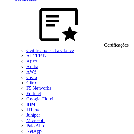
Certificações
Certifications at a Glance
AI CERTs
Arista
Aruba
AWS
Cisco
Citrix
F5 Networks
Fortinet
Google Cloud
IBM
ITIL®
Juniper
Microsoft
Palo Alto
NetApp