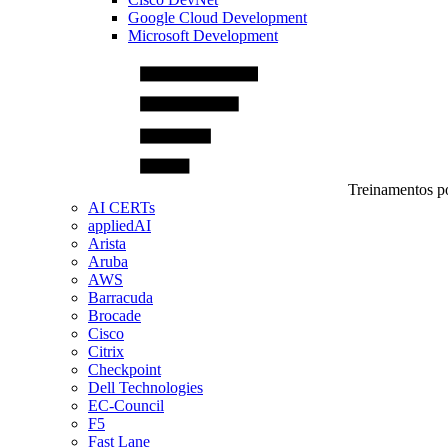
Google Cloud Development
Microsoft Development
Treinamentos po
AI CERTs
appliedAI
Arista
Aruba
AWS
Barracuda
Brocade
Cisco
Citrix
Checkpoint
Dell Technologies
EC-Council
F5
Fast Lane