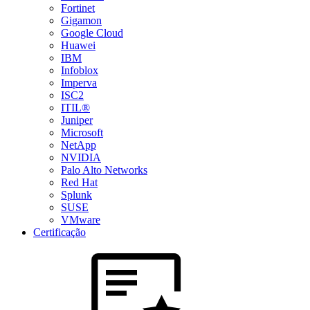
Fortinet
Gigamon
Google Cloud
Huawei
IBM
Infoblox
Imperva
ISC2
ITIL®
Juniper
Microsoft
NetApp
NVIDIA
Palo Alto Networks
Red Hat
Splunk
SUSE
VMware
Certificação