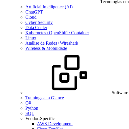
Tecnologias em
Artificial Intelligence (AI)
ChatGPT
Cloud
Cyber Security
Data Center
Kubernetes / OpenShift / Container
Linux
Análise de Redes / Wireshark
Wireless & Mobilidade
Software
Trainings at a Glance
C#
Python
SQL
Vendor-Specific
AWS Development
Cisco DevNet