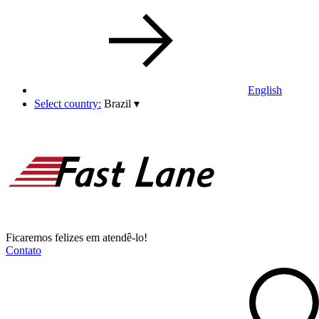
English
Select country:
Brazil
▾
Ficaremos felizes em atendê-lo!
Contato