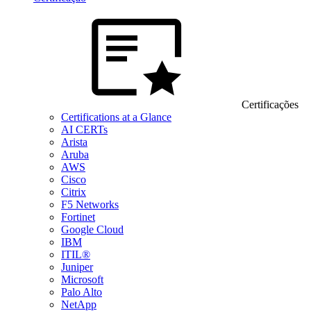
Certificações
Certifications at a Glance
AI CERTs
Arista
Aruba
AWS
Cisco
Citrix
F5 Networks
Fortinet
Google Cloud
IBM
ITIL®
Juniper
Microsoft
Palo Alto
NetApp