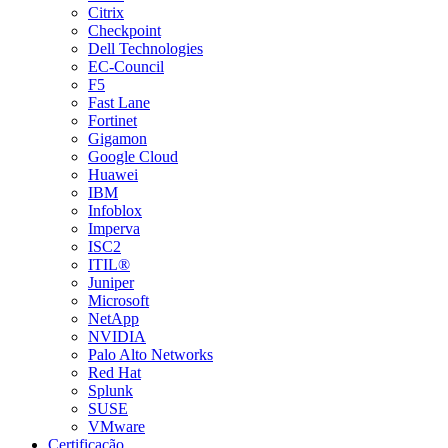
Citrix
Checkpoint
Dell Technologies
EC-Council
F5
Fast Lane
Fortinet
Gigamon
Google Cloud
Huawei
IBM
Infoblox
Imperva
ISC2
ITIL®
Juniper
Microsoft
NetApp
NVIDIA
Palo Alto Networks
Red Hat
Splunk
SUSE
VMware
Certificação