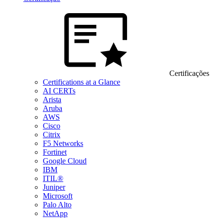
Certificações
Certifications at a Glance
AI CERTs
Arista
Aruba
AWS
Cisco
Citrix
F5 Networks
Fortinet
Google Cloud
IBM
ITIL®
Juniper
Microsoft
Palo Alto
NetApp