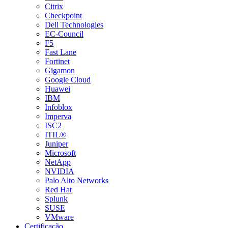
Citrix
Checkpoint
Dell Technologies
EC-Council
F5
Fast Lane
Fortinet
Gigamon
Google Cloud
Huawei
IBM
Infoblox
Imperva
ISC2
ITIL®
Juniper
Microsoft
NetApp
NVIDIA
Palo Alto Networks
Red Hat
Splunk
SUSE
VMware
Certificação