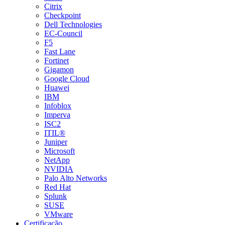
Citrix
Checkpoint
Dell Technologies
EC-Council
F5
Fast Lane
Fortinet
Gigamon
Google Cloud
Huawei
IBM
Infoblox
Imperva
ISC2
ITIL®
Juniper
Microsoft
NetApp
NVIDIA
Palo Alto Networks
Red Hat
Splunk
SUSE
VMware
Certificação