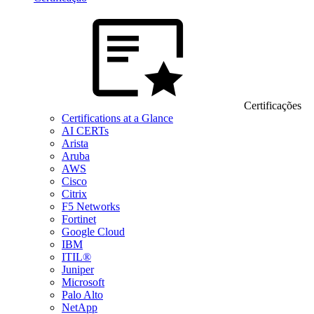
Certificações
Certifications at a Glance
AI CERTs
Arista
Aruba
AWS
Cisco
Citrix
F5 Networks
Fortinet
Google Cloud
IBM
ITIL®
Juniper
Microsoft
Palo Alto
NetApp