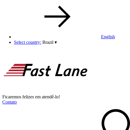
English
Select country:
Brazil
▾
Ficaremos felizes em atendê-lo!
Contato