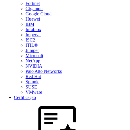
Fortinet
Gigamon
Google Cloud
Huawei
IBM
Infoblox
Imperva
ISC2
ITIL®
Juniper
Microsoft
NetApp
NVIDIA
Palo Alto Networks
Red Hat
Splunk
SUSE
VMware
Certificação