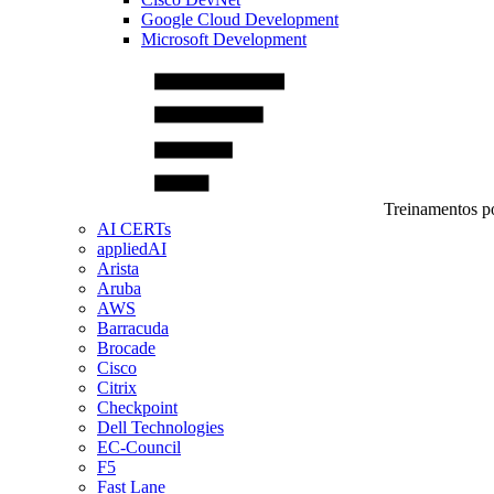
Google Cloud Development
Microsoft Development
Treinamentos po
AI CERTs
appliedAI
Arista
Aruba
AWS
Barracuda
Brocade
Cisco
Citrix
Checkpoint
Dell Technologies
EC-Council
F5
Fast Lane