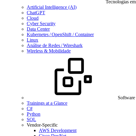
Tecnologias em
Artificial Intelligence (AI)
ChatGPT
Cloud
Cyber Security
Data Center
Kubernetes / OpenShift / Container
Linux
Análise de Redes / Wireshark
Wireless & Mobilidade
Software
Trainings at a Glance
C#
Python
SQL
Vendor-Specific
AWS Development
Cisco DevNet