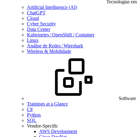
Tecnologias em
Artificial Intelligence (AI)
ChatGPT
Cloud
Cyber Security
Data Center
Kubernetes / OpenShift / Container
Linux
Análise de Redes / Wireshark
Wireless & Mobilidade
Software
Trainings at a Glance
C#
Python
SQL
Vendor-Specific
AWS Development
Cisco DevNet