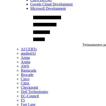
Google Cloud Development
Microsoft Development
Treinamentos po
AI CERTs
appliedAI
Arista
Aruba
AWS
Barracuda
Brocade
Cisco
Citrix
Checkpoint
Dell Technologies
EC-Council
F5
Fast Lane