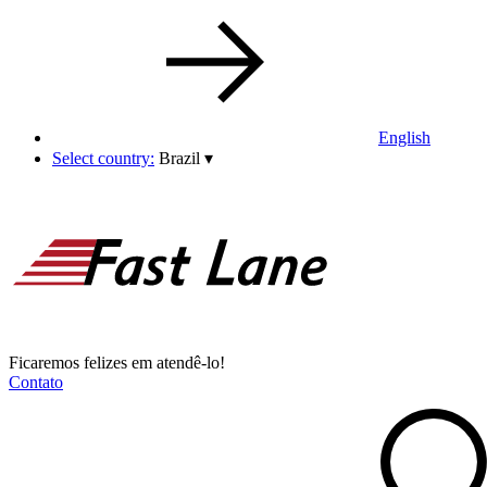
English
Select country:
Brazil
▾
Ficaremos felizes em atendê-lo!
Contato