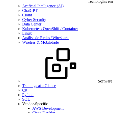
Tecnologias em
Artificial Intelligence (AI)
ChatGPT
Cloud
Cyber Security
Data Center
Kubernetes / OpenShift / Container
Linux
Análise de Redes / Wireshark
Wireless & Mobilidade
Software
Trainings at a Glance
C#
Python
SQL
Vendor-Specific
AWS Development
Cisco DevNet