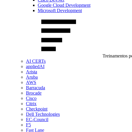
Google Cloud Development
Microsoft Development
Treinamentos po
AI CERTs
appliedAI
Arista
Aruba
AWS
Barracuda
Brocade
Cisco
Citrix
Checkpoint
Dell Technologies
EC-Council
F5
Fast Lane