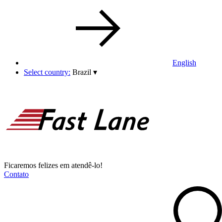
English
Select country:
Brazil
▾
Ficaremos felizes em atendê-lo!
Contato