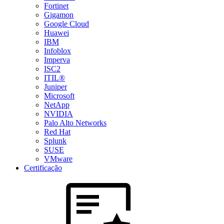
Fortinet
Gigamon
Google Cloud
Huawei
IBM
Infoblox
Imperva
ISC2
ITIL®
Juniper
Microsoft
NetApp
NVIDIA
Palo Alto Networks
Red Hat
Splunk
SUSE
VMware
Certificação