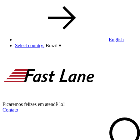
English
Select country:
Brazil
▾
Ficaremos felizes em atendê-lo!
Contato