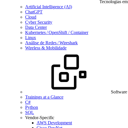
Tecnologias em
Artificial Intelligence (AI)
ChatGPT
Cloud
Cyber Security
Data Center
Kubernetes / OpenShift / Container
Linux
Análise de Redes / Wireshark
Wireless & Mobilidade
Software
Trainings at a Glance
C#
Python
SQL
Vendor-Specific
AWS Development
Cisco DevNet