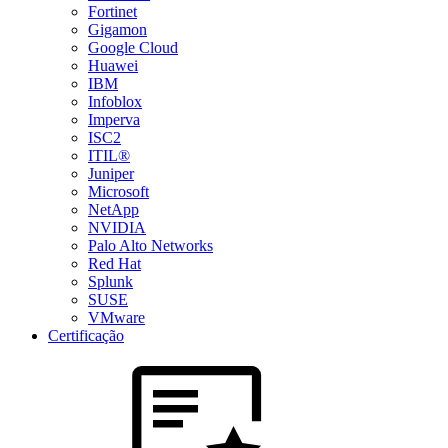
Fortinet
Gigamon
Google Cloud
Huawei
IBM
Infoblox
Imperva
ISC2
ITIL®
Juniper
Microsoft
NetApp
NVIDIA
Palo Alto Networks
Red Hat
Splunk
SUSE
VMware
Certificação