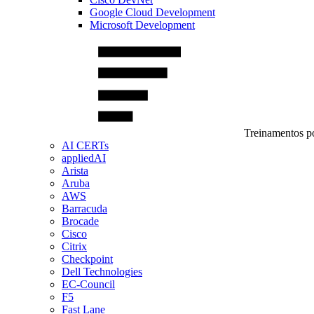
Google Cloud Development
Microsoft Development
Treinamentos po
AI CERTs
appliedAI
Arista
Aruba
AWS
Barracuda
Brocade
Cisco
Citrix
Checkpoint
Dell Technologies
EC-Council
F5
Fast Lane