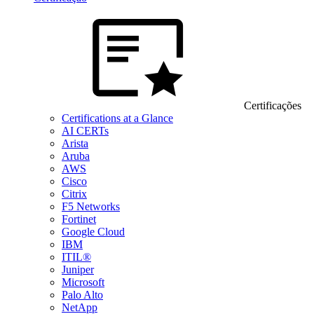
Certificações
Certifications at a Glance
AI CERTs
Arista
Aruba
AWS
Cisco
Citrix
F5 Networks
Fortinet
Google Cloud
IBM
ITIL®
Juniper
Microsoft
Palo Alto
NetApp