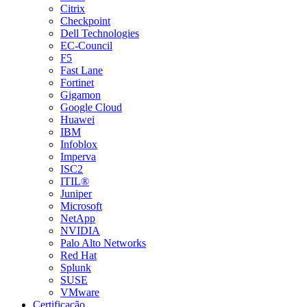
Citrix
Checkpoint
Dell Technologies
EC-Council
F5
Fast Lane
Fortinet
Gigamon
Google Cloud
Huawei
IBM
Infoblox
Imperva
ISC2
ITIL®
Juniper
Microsoft
NetApp
NVIDIA
Palo Alto Networks
Red Hat
Splunk
SUSE
VMware
Certificação