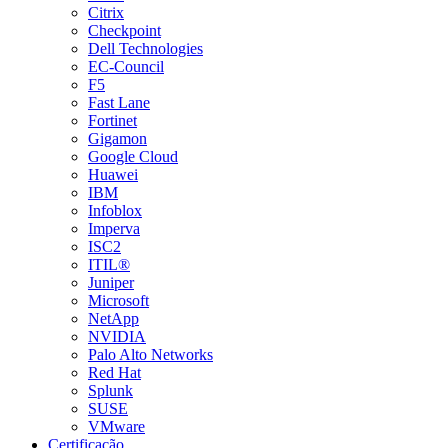
Citrix
Checkpoint
Dell Technologies
EC-Council
F5
Fast Lane
Fortinet
Gigamon
Google Cloud
Huawei
IBM
Infoblox
Imperva
ISC2
ITIL®
Juniper
Microsoft
NetApp
NVIDIA
Palo Alto Networks
Red Hat
Splunk
SUSE
VMware
Certificação