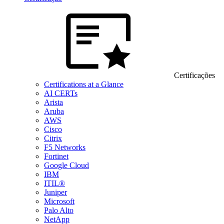
Certificações
Certifications at a Glance
AI CERTs
Arista
Aruba
AWS
Cisco
Citrix
F5 Networks
Fortinet
Google Cloud
IBM
ITIL®
Juniper
Microsoft
Palo Alto
NetApp