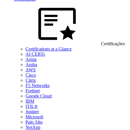
Certificações
Certifications at a Glance
AI CERTs
Arista
Aruba
AWS
Cisco
Citrix
F5 Networks
Fortinet
Google Cloud
IBM
ITIL®
Juniper
Microsoft
Palo Alto
NetApp