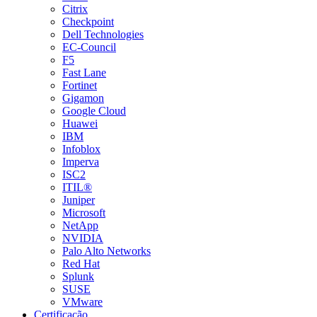
Citrix
Checkpoint
Dell Technologies
EC-Council
F5
Fast Lane
Fortinet
Gigamon
Google Cloud
Huawei
IBM
Infoblox
Imperva
ISC2
ITIL®
Juniper
Microsoft
NetApp
NVIDIA
Palo Alto Networks
Red Hat
Splunk
SUSE
VMware
Certificação