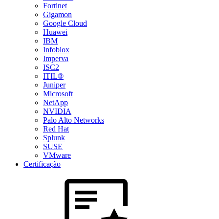
Fortinet
Gigamon
Google Cloud
Huawei
IBM
Infoblox
Imperva
ISC2
ITIL®
Juniper
Microsoft
NetApp
NVIDIA
Palo Alto Networks
Red Hat
Splunk
SUSE
VMware
Certificação