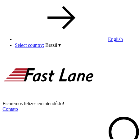
English
Select country:
Brazil
▾
Ficaremos felizes em atendê-lo!
Contato