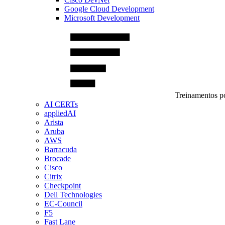
Google Cloud Development
Microsoft Development
Treinamentos po
AI CERTs
appliedAI
Arista
Aruba
AWS
Barracuda
Brocade
Cisco
Citrix
Checkpoint
Dell Technologies
EC-Council
F5
Fast Lane