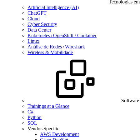
Tecnologias em
Artificial Intelligence (AI)
ChatGPT
Cloud
Cyber Security
Data Center
Kubernetes / OpenShift / Container
Linux
Análise de Redes / Wireshark
Wireless & Mobilidade
Software
Trainings at a Glance
C#
Python
SQL
Vendor-Specific
AWS Development
Cisco DevNet