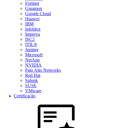
Fortinet
Gigamon
Google Cloud
Huawei
IBM
Infoblox
Imperva
ISC2
ITIL®
Juniper
Microsoft
NetApp
NVIDIA
Palo Alto Networks
Red Hat
Splunk
SUSE
VMware
Certificação