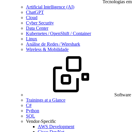
Tecnologias em
Artificial Intelligence (AI)
ChatGPT
Cloud
Cyber Security
Data Center
Kubernetes / OpenShift / Container
Linux
Análise de Redes / Wireshark
Wireless & Mobilidade
Software
Trainings at a Glance
C#
Python
SQL
Vendor-Specific
AWS Development
Cisco DevNet