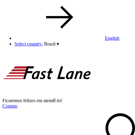
English
Select country:
Brazil
▾
Ficaremos felizes em atendê-lo!
Contato