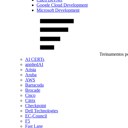
Google Cloud Development
Microsoft Development
Treinamentos po
AI CERTs
appliedAI
Arista
Aruba
AWS
Barracuda
Brocade
Cisco
Citrix
Checkpoint
Dell Technologies
EC-Council
F5
Fast Lane