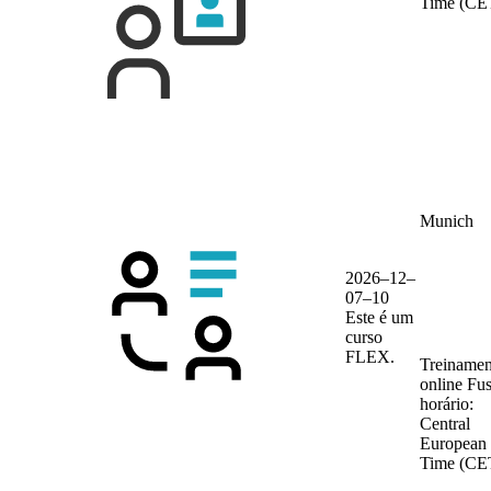
Time (CE
Munich
2026–12–
07–10
Este é um
curso
FLEX.
Treinamen
online
Fu
horário:
Central
European
Time (CE