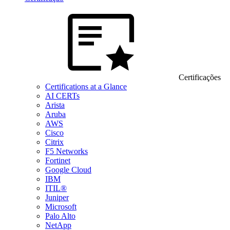
Certificações
Certifications at a Glance
AI CERTs
Arista
Aruba
AWS
Cisco
Citrix
F5 Networks
Fortinet
Google Cloud
IBM
ITIL®
Juniper
Microsoft
Palo Alto
NetApp