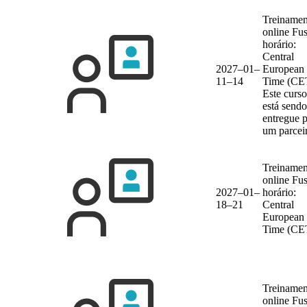
Treinamen
online
Fu
horário:
Central
2027–01–
European
11–14
Time (CE
Este curso
está sendo
entregue 
um parcei
Treinamen
online
Fu
2027–01–
horário:
18–21
Central
European
Time (CE
Treinamen
online
Fu