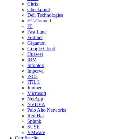
Citrix
Checkpoint
Dell Technologies
EC-Council
F5
Fast Lane
Fortinet
Gigamon
Google Cloud
Huawei
IBM
Infoblox
Imperva
ISC2
ITIL®
Juniper
Microsoft
NetApp
NVIDIA
Palo Alto Networks
Red Hat
Splunk
SUSE
VMware
Certificação