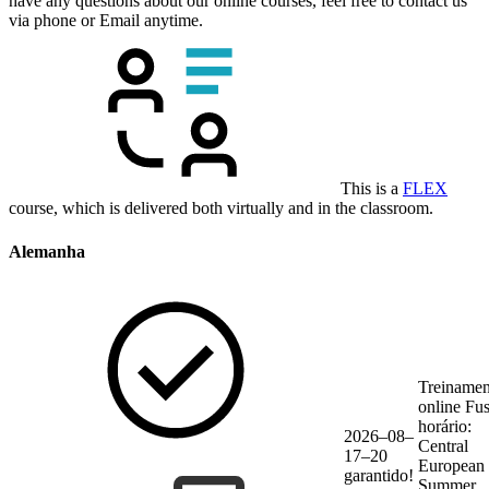
have any questions about our online courses, feel free to contact us
via phone or Email anytime.
This is a
FLEX
course, which is delivered both virtually and in the classroom.
Alemanha
Treinamen
online
Fu
horário:
2026–08–
Central
17–20
European
garantido!
Summer