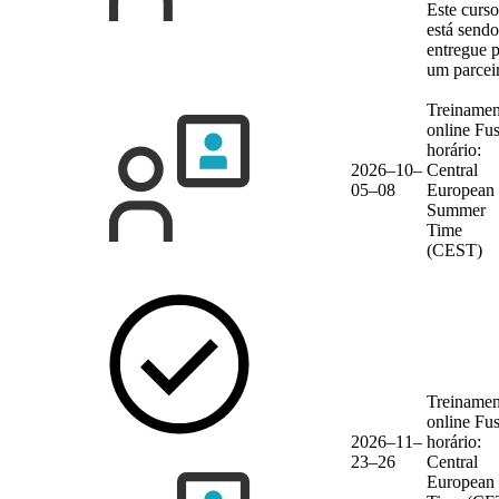
Este curso
está sendo
entregue 
um parcei
Treinamen
online
Fu
horário:
2026–10–
Central
05–08
European
Summer
Time
(CEST)
Treinamen
online
Fu
2026–11–
horário:
23–26
Central
European