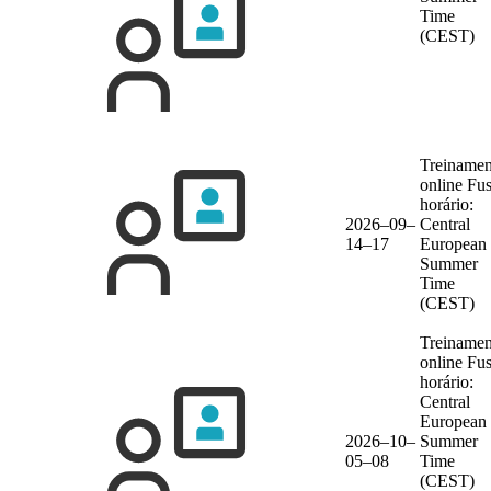
Time
(CEST)
Treinamen
online
Fu
horário:
2026–09–
Central
14–17
European
Summer
Time
(CEST)
Treinamen
online
Fu
horário:
Central
European
2026–10–
Summer
05–08
Time
(CEST)