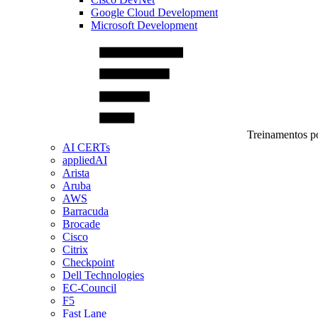
Google Cloud Development
Microsoft Development
Treinamentos po
AI CERTs
appliedAI
Arista
Aruba
AWS
Barracuda
Brocade
Cisco
Citrix
Checkpoint
Dell Technologies
EC-Council
F5
Fast Lane