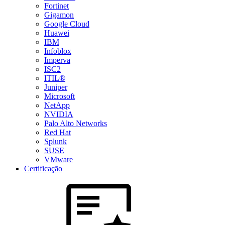
Fortinet
Gigamon
Google Cloud
Huawei
IBM
Infoblox
Imperva
ISC2
ITIL®
Juniper
Microsoft
NetApp
NVIDIA
Palo Alto Networks
Red Hat
Splunk
SUSE
VMware
Certificação