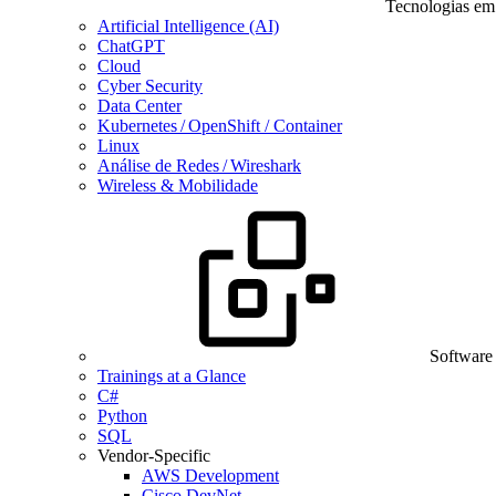
Tecnologias em
Artificial Intelligence (AI)
ChatGPT
Cloud
Cyber Security
Data Center
Kubernetes / OpenShift / Container
Linux
Análise de Redes / Wireshark
Wireless & Mobilidade
Software
Trainings at a Glance
C#
Python
SQL
Vendor-Specific
AWS Development
Cisco DevNet