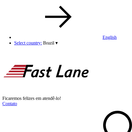
English
Select country:
Brazil
▾
Ficaremos felizes em atendê-lo!
Contato