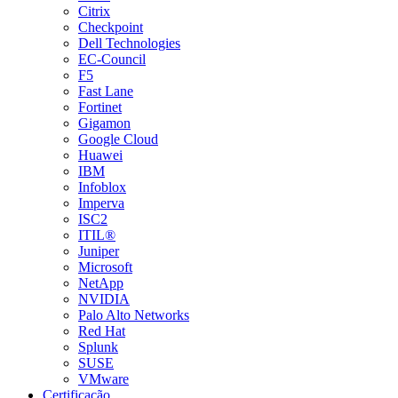
Citrix
Checkpoint
Dell Technologies
EC-Council
F5
Fast Lane
Fortinet
Gigamon
Google Cloud
Huawei
IBM
Infoblox
Imperva
ISC2
ITIL®
Juniper
Microsoft
NetApp
NVIDIA
Palo Alto Networks
Red Hat
Splunk
SUSE
VMware
Certificação