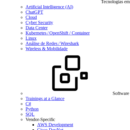
Tecnologias em
Artificial Intelligence (AI)
ChatGPT
Cloud
Cyber Security
Data Center
Kubernetes / OpenShift / Container
Linux
Análise de Redes / Wireshark
Wireless & Mobilidade
Software
Trainings at a Glance
C#
Python
SQL
Vendor-Specific
AWS Development
Cisco DevNet