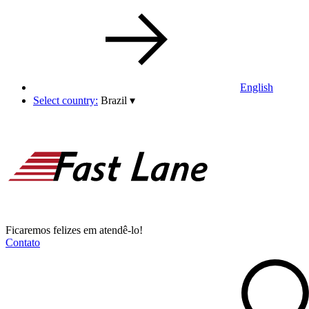
English
Select country:
Brazil
▾
Ficaremos felizes em atendê-lo!
Contato