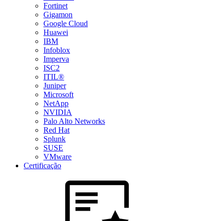
Fortinet
Gigamon
Google Cloud
Huawei
IBM
Infoblox
Imperva
ISC2
ITIL®
Juniper
Microsoft
NetApp
NVIDIA
Palo Alto Networks
Red Hat
Splunk
SUSE
VMware
Certificação