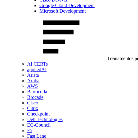
Google Cloud Development
Microsoft Development
Treinamentos po
AI CERTs
appliedAI
Arista
Aruba
AWS
Barracuda
Brocade
Cisco
Citrix
Checkpoint
Dell Technologies
EC-Council
F5
Fast Lane