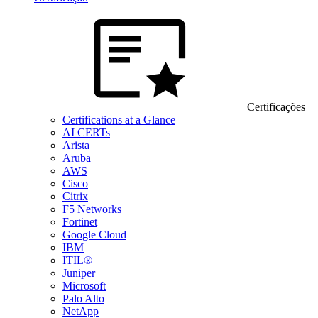
Certificações
Certifications at a Glance
AI CERTs
Arista
Aruba
AWS
Cisco
Citrix
F5 Networks
Fortinet
Google Cloud
IBM
ITIL®
Juniper
Microsoft
Palo Alto
NetApp