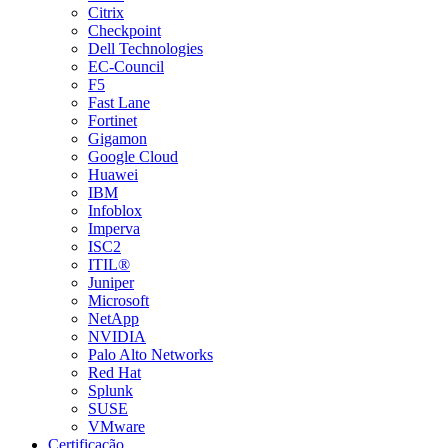
Citrix
Checkpoint
Dell Technologies
EC-Council
F5
Fast Lane
Fortinet
Gigamon
Google Cloud
Huawei
IBM
Infoblox
Imperva
ISC2
ITIL®
Juniper
Microsoft
NetApp
NVIDIA
Palo Alto Networks
Red Hat
Splunk
SUSE
VMware
Certificação