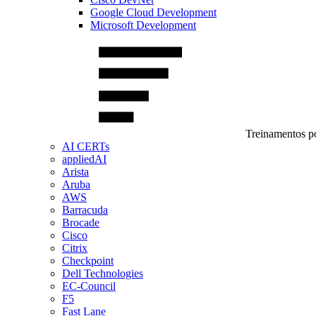
Google Cloud Development
Microsoft Development
Treinamentos po
AI CERTs
appliedAI
Arista
Aruba
AWS
Barracuda
Brocade
Cisco
Citrix
Checkpoint
Dell Technologies
EC-Council
F5
Fast Lane