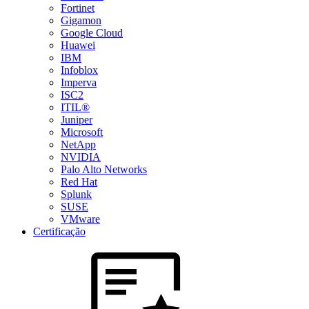
Fortinet
Gigamon
Google Cloud
Huawei
IBM
Infoblox
Imperva
ISC2
ITIL®
Juniper
Microsoft
NetApp
NVIDIA
Palo Alto Networks
Red Hat
Splunk
SUSE
VMware
Certificação