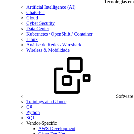
Tecnologias em
Artificial Intelligence (AI)
ChatGPT
Cloud
Cyber Security
Data Center
Kubernetes / OpenShift / Container
Linux
Análise de Redes / Wireshark
Wireless & Mobilidade
Software
Trainings at a Glance
C#
Python
SQL
Vendor-Specific
AWS Development
Cisco DevNet