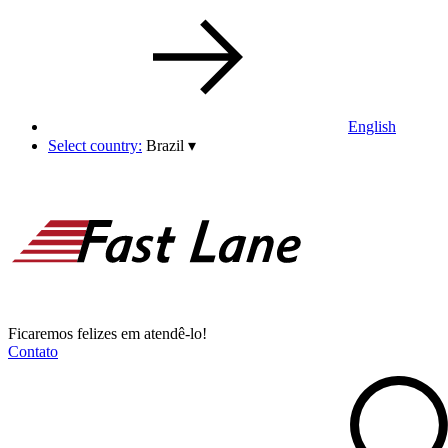
English
Select country:
Brazil
▾
Ficaremos felizes em atendê-lo!
Contato