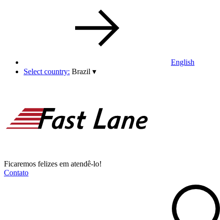
English
Select country:
Brazil
▾
Ficaremos felizes em atendê-lo!
Contato