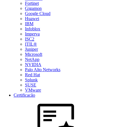
Fortinet
Gigamon
Google Cloud
Huawei
IBM
Infoblox
Imperva
ISC2
ITIL®
Juniper
Microsoft
NetApp
NVIDIA
Palo Alto Networks
Red Hat
Splunk
SUSE
VMware
Certificação