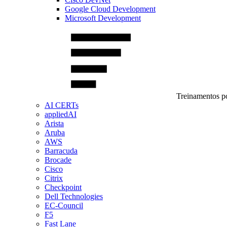
Google Cloud Development
Microsoft Development
Treinamentos po
AI CERTs
appliedAI
Arista
Aruba
AWS
Barracuda
Brocade
Cisco
Citrix
Checkpoint
Dell Technologies
EC-Council
F5
Fast Lane