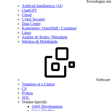
Tecnologias em
Artificial Intelligence (AI)
ChatGPT
Cloud
Cyber Security
Data Center
Kubernetes / OpenShift / Container
Linux
Análise de Redes / Wireshark
Wireless & Mobilidade
Software
Trainings at a Glance
C#
Python
SQL
Vendor-Specific
AWS Development
Cisco DevNet