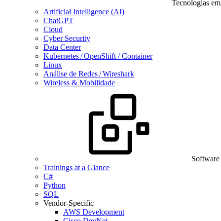
Tecnologias em
Artificial Intelligence (AI)
ChatGPT
Cloud
Cyber Security
Data Center
Kubernetes / OpenShift / Container
Linux
Análise de Redes / Wireshark
Wireless & Mobilidade
Software
Trainings at a Glance
C#
Python
SQL
Vendor-Specific
AWS Development
Cisco DevNet