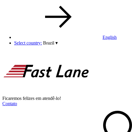
English
Select country:
Brazil
▾
Ficaremos felizes em atendê-lo!
Contato