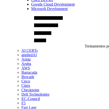
Google Cloud Development
Microsoft Development
Treinamentos po
AI CERTs
appliedAI
Arista
Aruba
AWS
Barracuda
Brocade
Cisco
Citrix
Checkpoint
Dell Technologies
EC-Council
F5
Fast Lane