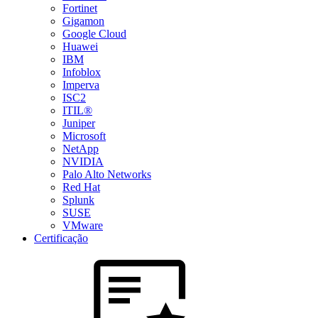
Fortinet
Gigamon
Google Cloud
Huawei
IBM
Infoblox
Imperva
ISC2
ITIL®
Juniper
Microsoft
NetApp
NVIDIA
Palo Alto Networks
Red Hat
Splunk
SUSE
VMware
Certificação