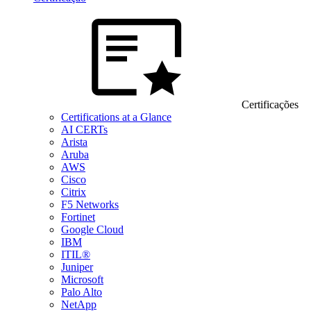
Certificações
Certifications at a Glance
AI CERTs
Arista
Aruba
AWS
Cisco
Citrix
F5 Networks
Fortinet
Google Cloud
IBM
ITIL®
Juniper
Microsoft
Palo Alto
NetApp