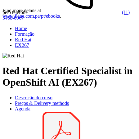
Find more details at
pelo telefone
(11)
www.flane.com.pa/pt/ebooks
.
3468-0067
Home
Formação
Red Hat
EX267
Red Hat Certified Specialist in
OpenShift AI (EX267)
Descrição do curso
Preços & Delivery methods
Agenda