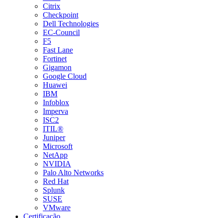
Citrix
Checkpoint
Dell Technologies
EC-Council
F5
Fast Lane
Fortinet
Gigamon
Google Cloud
Huawei
IBM
Infoblox
Imperva
ISC2
ITIL®
Juniper
Microsoft
NetApp
NVIDIA
Palo Alto Networks
Red Hat
Splunk
SUSE
VMware
Certificação