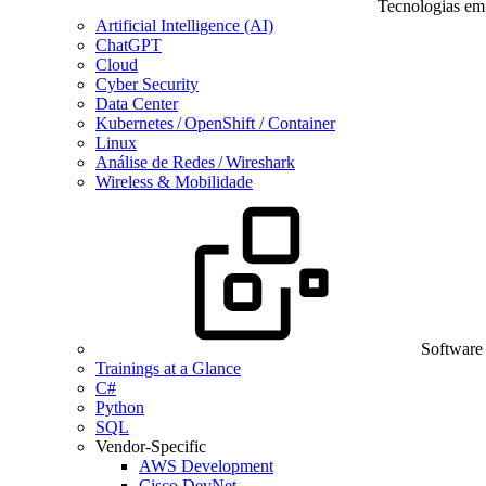
Tecnologias em
Artificial Intelligence (AI)
ChatGPT
Cloud
Cyber Security
Data Center
Kubernetes / OpenShift / Container
Linux
Análise de Redes / Wireshark
Wireless & Mobilidade
Software
Trainings at a Glance
C#
Python
SQL
Vendor-Specific
AWS Development
Cisco DevNet