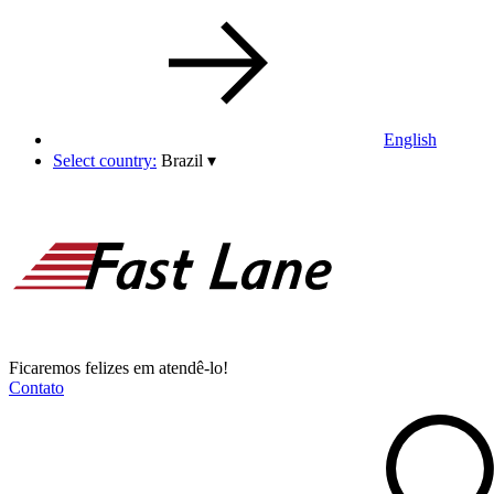
English
Select country:
Brazil
▾
Ficaremos felizes em atendê-lo!
Contato