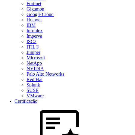
Fortinet
Gigamon
Google Cloud
Huawei
IBM
Infoblox
Imperva
ISC2
ITIL®
Juniper
Microsoft
NetApp
NVIDIA
Palo Alto Networks
Red Hat
Splunk
SUSE
VMware
Certificação