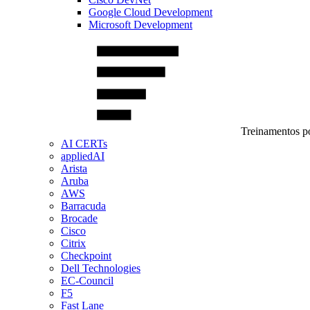
Google Cloud Development
Microsoft Development
Treinamentos po
AI CERTs
appliedAI
Arista
Aruba
AWS
Barracuda
Brocade
Cisco
Citrix
Checkpoint
Dell Technologies
EC-Council
F5
Fast Lane