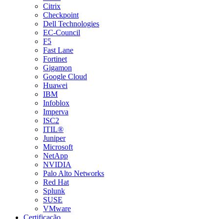
Citrix
Checkpoint
Dell Technologies
EC-Council
F5
Fast Lane
Fortinet
Gigamon
Google Cloud
Huawei
IBM
Infoblox
Imperva
ISC2
ITIL®
Juniper
Microsoft
NetApp
NVIDIA
Palo Alto Networks
Red Hat
Splunk
SUSE
VMware
Certificação