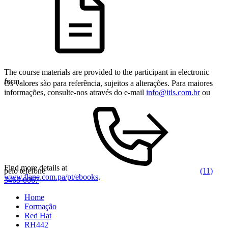
The course materials are provided to the participant in electronic
form.
Os valores são para referência, sujeitos a alterações. Para maiores
informações, consulte-nos através do e-mail
info@itls.com.br
ou
Find more details at
pelo telefone
(11)
www.flane.com.pa/pt/ebooks
.
3468-0067
Home
Formação
Red Hat
RH442