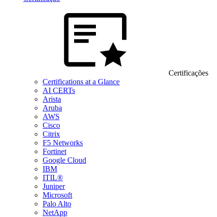
Certificações
Certifications at a Glance
AI CERTs
Arista
Aruba
AWS
Cisco
Citrix
F5 Networks
Fortinet
Google Cloud
IBM
ITIL®
Juniper
Microsoft
Palo Alto
NetApp