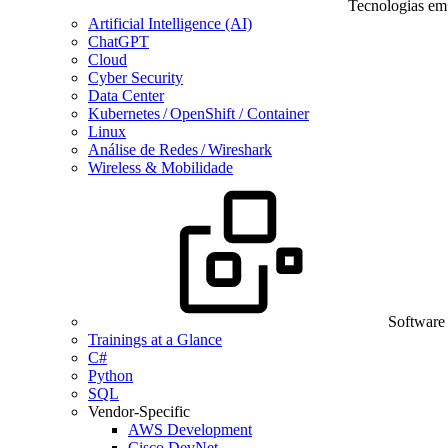
Tecnologias em
Artificial Intelligence (AI)
ChatGPT
Cloud
Cyber Security
Data Center
Kubernetes / OpenShift / Container
Linux
Análise de Redes / Wireshark
Wireless & Mobilidade
Software
Trainings at a Glance
C#
Python
SQL
Vendor-Specific
AWS Development
Cisco DevNet