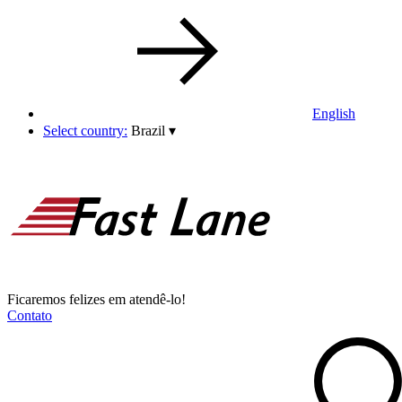
English
Select country:
Brazil
▾
Ficaremos felizes em atendê-lo!
Contato