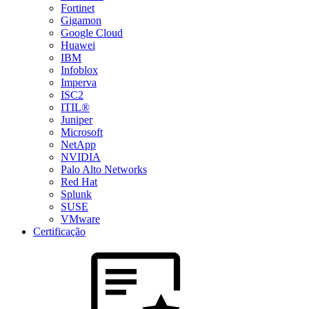
Fortinet
Gigamon
Google Cloud
Huawei
IBM
Infoblox
Imperva
ISC2
ITIL®
Juniper
Microsoft
NetApp
NVIDIA
Palo Alto Networks
Red Hat
Splunk
SUSE
VMware
Certificação