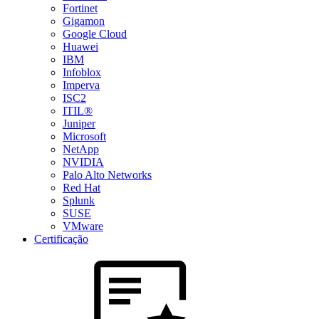
Fortinet
Gigamon
Google Cloud
Huawei
IBM
Infoblox
Imperva
ISC2
ITIL®
Juniper
Microsoft
NetApp
NVIDIA
Palo Alto Networks
Red Hat
Splunk
SUSE
VMware
Certificação