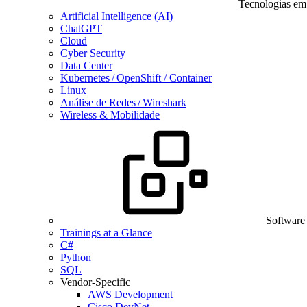
Tecnologias em
Artificial Intelligence (AI)
ChatGPT
Cloud
Cyber Security
Data Center
Kubernetes / OpenShift / Container
Linux
Análise de Redes / Wireshark
Wireless & Mobilidade
Software
Trainings at a Glance
C#
Python
SQL
Vendor-Specific
AWS Development
Cisco DevNet