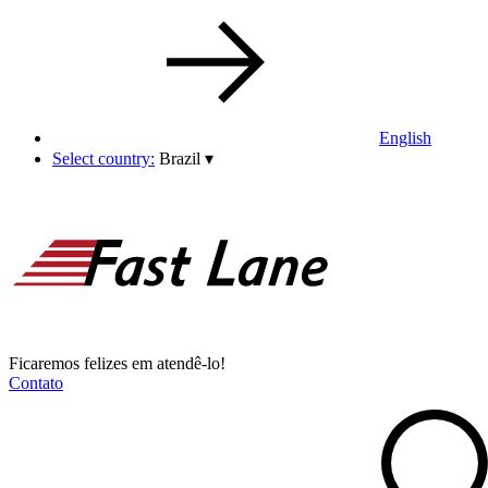
English
Select country:
Brazil
▾
Ficaremos felizes em atendê-lo!
Contato