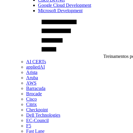
Google Cloud Development
Microsoft Development
Treinamentos po
AI CERTs
appliedAI
Arista
Aruba
AWS
Barracuda
Brocade
Cisco
Citrix
Checkpoint
Dell Technologies
EC-Council
F5
Fast Lane