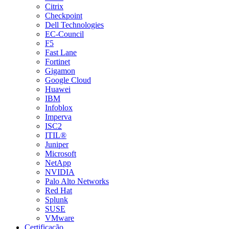
Citrix
Checkpoint
Dell Technologies
EC-Council
F5
Fast Lane
Fortinet
Gigamon
Google Cloud
Huawei
IBM
Infoblox
Imperva
ISC2
ITIL®
Juniper
Microsoft
NetApp
NVIDIA
Palo Alto Networks
Red Hat
Splunk
SUSE
VMware
Certificação