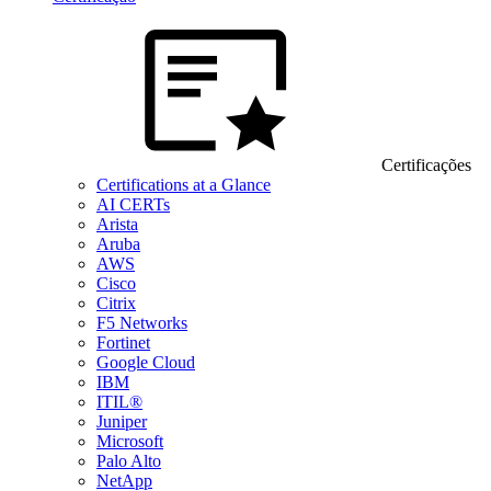
Certificações
Certifications at a Glance
AI CERTs
Arista
Aruba
AWS
Cisco
Citrix
F5 Networks
Fortinet
Google Cloud
IBM
ITIL®
Juniper
Microsoft
Palo Alto
NetApp