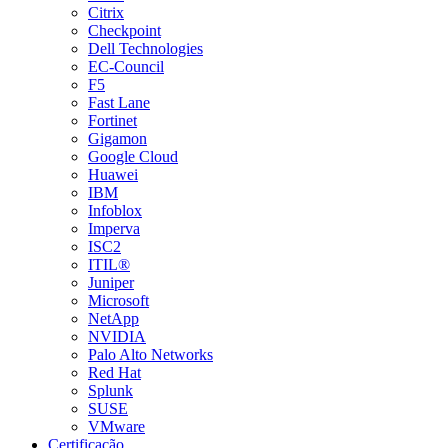
Citrix
Checkpoint
Dell Technologies
EC-Council
F5
Fast Lane
Fortinet
Gigamon
Google Cloud
Huawei
IBM
Infoblox
Imperva
ISC2
ITIL®
Juniper
Microsoft
NetApp
NVIDIA
Palo Alto Networks
Red Hat
Splunk
SUSE
VMware
Certificação