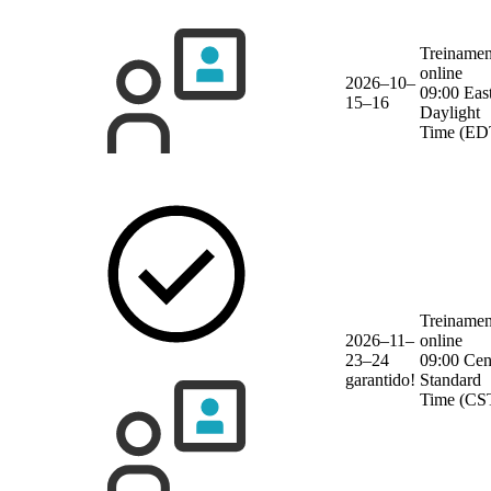
Treinamen
online
2026–10–
09:00 Eas
15–16
Daylight
Time (ED
Treinamen
2026–11–
online
23–24
09:00 Cen
garantido!
Standard
Time (CS