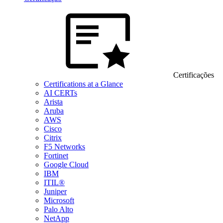
Certificações
Certifications at a Glance
AI CERTs
Arista
Aruba
AWS
Cisco
Citrix
F5 Networks
Fortinet
Google Cloud
IBM
ITIL®
Juniper
Microsoft
Palo Alto
NetApp