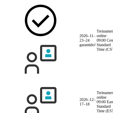
Treinamen
2026–11–
online
23–24
09:00 Cen
garantido!
Standard
Time (CS
Treinamen
online
2026–12–
09:00 Eas
17–18
Standard
Time (ES