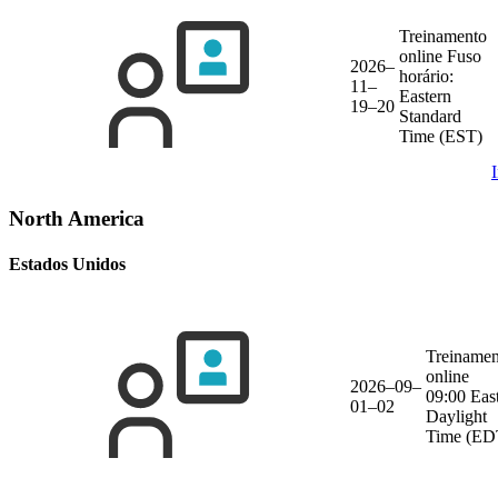
Treinamento
online
Fuso
2026–
horário:
11–
Eastern
19–20
Standard
Time (EST)
North America
Estados Unidos
Treinamen
online
2026–09–
09:00 Eas
01–02
Daylight
Time (ED