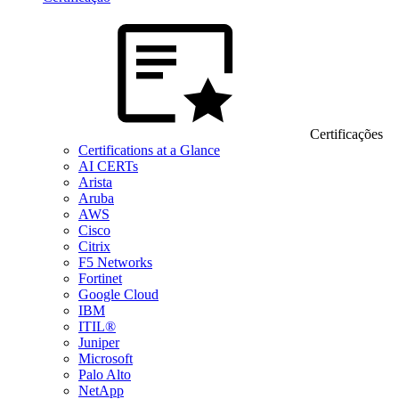
Certificações
Certifications at a Glance
AI CERTs
Arista
Aruba
AWS
Cisco
Citrix
F5 Networks
Fortinet
Google Cloud
IBM
ITIL®
Juniper
Microsoft
Palo Alto
NetApp