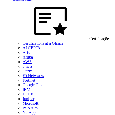
Certificações
Certifications at a Glance
AI CERTs
Arista
Aruba
AWS
Cisco
Citrix
F5 Networks
Fortinet
Google Cloud
IBM
ITIL®
Juniper
Microsoft
Palo Alto
NetApp