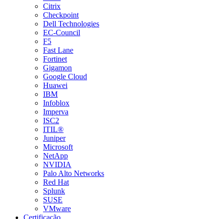
Citrix
Checkpoint
Dell Technologies
EC-Council
F5
Fast Lane
Fortinet
Gigamon
Google Cloud
Huawei
IBM
Infoblox
Imperva
ISC2
ITIL®
Juniper
Microsoft
NetApp
NVIDIA
Palo Alto Networks
Red Hat
Splunk
SUSE
VMware
Certificação