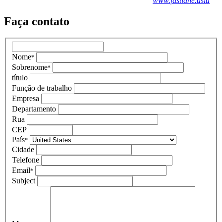
www.fastlane.asia
Faça contato
Nome
*
Sobrenome
*
título
Função de trabalho
Empresa
Departamento
Rua
CEP
País
*
Cidade
Telefone
Email
*
Subject