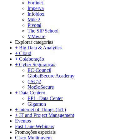
Fortinet
Imperva
Infoblox
Mile 2
Pivotal
The SIP School
VMware
Explorar categorias
+ Big Data & Analytics
+ Cloud
+ Colaboração
+ Cyber Segurança
»
EC-Council
GlobalSecure Academy
(ISC)2
NotSoSecure
+ Data Center
»
EPI - Data Center
Gigamon
+ Internet of Things (IoT)
+ IT and Project Management
Eventos
Fast Lane Webinars
Promoções especiais
Cisco Multinuvem