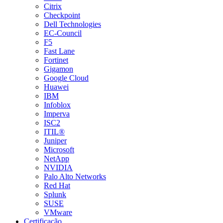
Citrix
Checkpoint
Dell Technologies
EC-Council
F5
Fast Lane
Fortinet
Gigamon
Google Cloud
Huawei
IBM
Infoblox
Imperva
ISC2
ITIL®
Juniper
Microsoft
NetApp
NVIDIA
Palo Alto Networks
Red Hat
Splunk
SUSE
VMware
Certificação