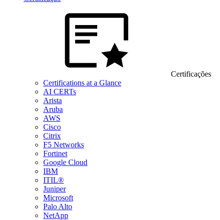
Certificações
Certifications at a Glance
AI CERTs
Arista
Aruba
AWS
Cisco
Citrix
F5 Networks
Fortinet
Google Cloud
IBM
ITIL®
Juniper
Microsoft
Palo Alto
NetApp