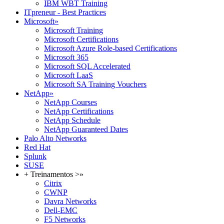
IBM WBT Training
ITpreneur - Best Practices
Microsoft
»
Microsoft Training
Microsoft Certifications
Microsoft Azure Role-based Certifications
Microsoft 365
Microsoft SQL Accelerated
Microsoft LaaS
Microsoft SA Training Vouchers
NetApp
»
NetApp Courses
NetApp Certifications
NetApp Schedule
NetApp Guaranteed Dates
Palo Alto Networks
Red Hat
Splunk
SUSE
+ Treinamentos >
»
Citrix
CWNP
Davra Networks
Dell-EMC
F5 Networks