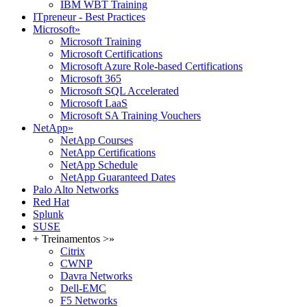
IBM WBT Training
ITpreneur - Best Practices
Microsoft
»
Microsoft Training
Microsoft Certifications
Microsoft Azure Role-based Certifications
Microsoft 365
Microsoft SQL Accelerated
Microsoft LaaS
Microsoft SA Training Vouchers
NetApp
»
NetApp Courses
NetApp Certifications
NetApp Schedule
NetApp Guaranteed Dates
Palo Alto Networks
Red Hat
Splunk
SUSE
+ Treinamentos >
»
Citrix
CWNP
Davra Networks
Dell-EMC
F5 Networks