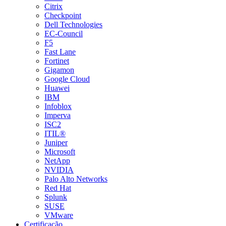
Citrix
Checkpoint
Dell Technologies
EC-Council
F5
Fast Lane
Fortinet
Gigamon
Google Cloud
Huawei
IBM
Infoblox
Imperva
ISC2
ITIL®
Juniper
Microsoft
NetApp
NVIDIA
Palo Alto Networks
Red Hat
Splunk
SUSE
VMware
Certificação