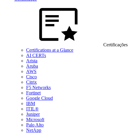
Certificações
Certifications at a Glance
AI CERTs
Arista
Aruba
AWS
Cisco
Citrix
F5 Networks
Fortinet
Google Cloud
IBM
ITIL®
Juniper
Microsoft
Palo Alto
NetApp