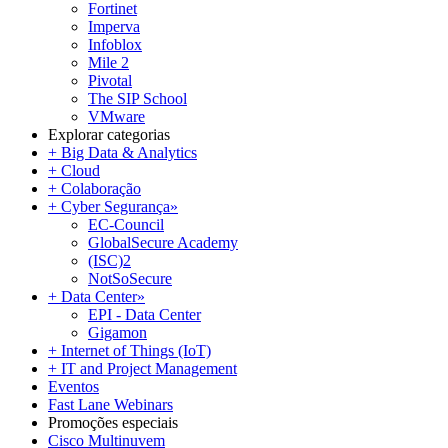
Fortinet
Imperva
Infoblox
Mile 2
Pivotal
The SIP School
VMware
Explorar categorias
+ Big Data & Analytics
+ Cloud
+ Colaboração
+ Cyber Segurança
»
EC-Council
GlobalSecure Academy
(ISC)2
NotSoSecure
+ Data Center
»
EPI - Data Center
Gigamon
+ Internet of Things (IoT)
+ IT and Project Management
Eventos
Fast Lane Webinars
Promoções especiais
Cisco Multinuvem