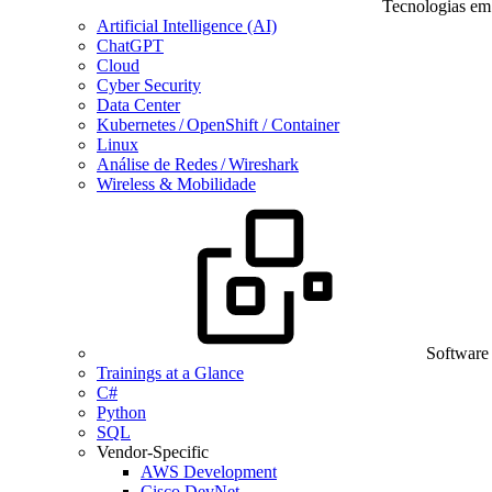
Tecnologias em
Artificial Intelligence (AI)
ChatGPT
Cloud
Cyber Security
Data Center
Kubernetes / OpenShift / Container
Linux
Análise de Redes / Wireshark
Wireless & Mobilidade
Software
Trainings at a Glance
C#
Python
SQL
Vendor-Specific
AWS Development
Cisco DevNet