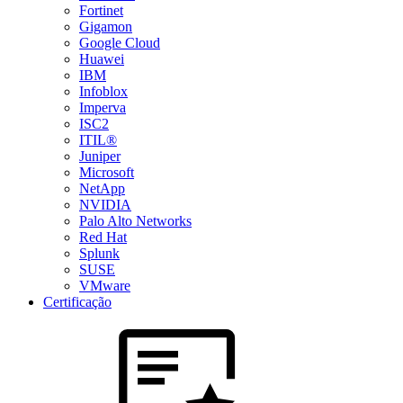
Fortinet
Gigamon
Google Cloud
Huawei
IBM
Infoblox
Imperva
ISC2
ITIL®
Juniper
Microsoft
NetApp
NVIDIA
Palo Alto Networks
Red Hat
Splunk
SUSE
VMware
Certificação