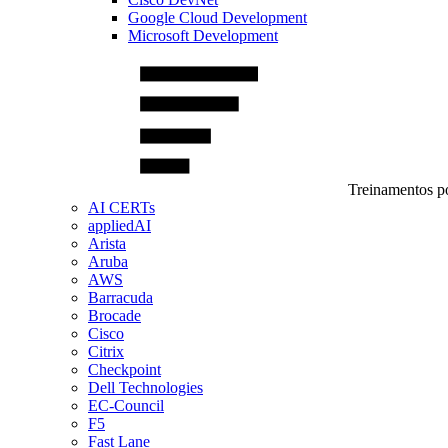
Google Cloud Development
Microsoft Development
Treinamentos po
AI CERTs
appliedAI
Arista
Aruba
AWS
Barracuda
Brocade
Cisco
Citrix
Checkpoint
Dell Technologies
EC-Council
F5
Fast Lane