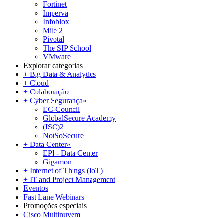
Fortinet
Imperva
Infoblox
Mile 2
Pivotal
The SIP School
VMware
Explorar categorias
+ Big Data & Analytics
+ Cloud
+ Colaboração
+ Cyber Segurança
»
EC-Council
GlobalSecure Academy
(ISC)2
NotSoSecure
+ Data Center
»
EPI - Data Center
Gigamon
+ Internet of Things (IoT)
+ IT and Project Management
Eventos
Fast Lane Webinars
Promoções especiais
Cisco Multinuvem