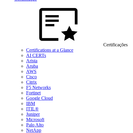
Certificações
Certifications at a Glance
AI CERTs
Arista
Aruba
AWS
Cisco
Citrix
F5 Networks
Fortinet
Google Cloud
IBM
ITIL®
Juniper
Microsoft
Palo Alto
NetApp