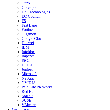
Citrix
Checkpoint
Dell Technologies
EC-Council
F5
Fast Lane
Fortinet
Gigamon
Google Cloud
Huawei
IBM
Infoblox
Imperva
ISC2
ITIL®
Juniper
Microsoft
NetApp
NVIDIA
Palo Alto Networks
Red Hat
Splunk
SUSE
VMware
Certificação