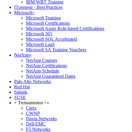
IBM WBT Training
ITpreneur - Best Practices
Microsoft
»
Microsoft Training
Microsoft Certifications
Microsoft Azure Role-based Certifications
Microsoft 365
Microsoft SQL Accelerated
Microsoft LaaS
Microsoft SA Training Vouchers
NetApp
»
NetApp Courses
NetApp Certifications
NetApp Schedule
NetApp Guaranteed Dates
Palo Alto Networks
Red Hat
Splunk
SUSE
+ Treinamentos >
»
Citrix
CWNP
Davra Networks
Dell-EMC
F5 Networks