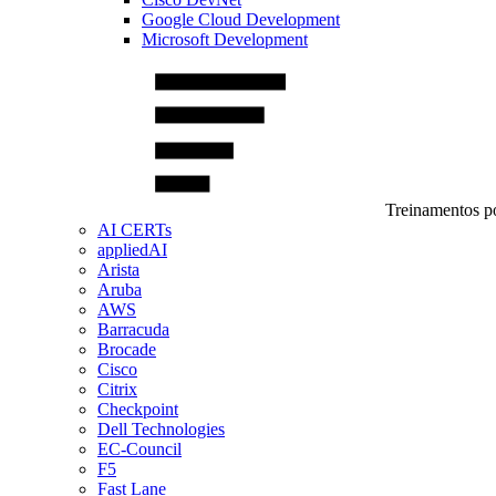
Google Cloud Development
Microsoft Development
Treinamentos po
AI CERTs
appliedAI
Arista
Aruba
AWS
Barracuda
Brocade
Cisco
Citrix
Checkpoint
Dell Technologies
EC-Council
F5
Fast Lane