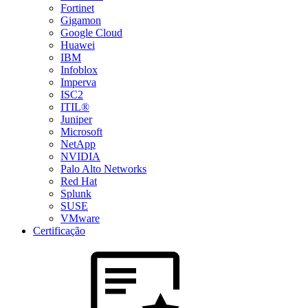
Fortinet
Gigamon
Google Cloud
Huawei
IBM
Infoblox
Imperva
ISC2
ITIL®
Juniper
Microsoft
NetApp
NVIDIA
Palo Alto Networks
Red Hat
Splunk
SUSE
VMware
Certificação