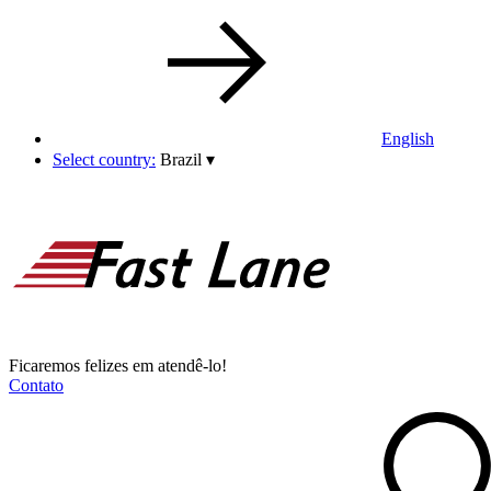
English
Select country:
Brazil
▾
Ficaremos felizes em atendê-lo!
Contato