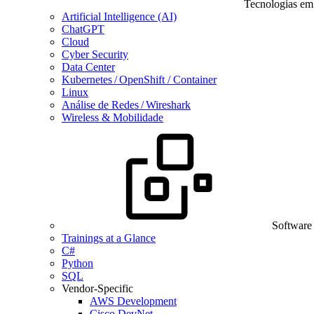
Tecnologias em
Artificial Intelligence (AI)
ChatGPT
Cloud
Cyber Security
Data Center
Kubernetes / OpenShift / Container
Linux
Análise de Redes / Wireshark
Wireless & Mobilidade
Software
Trainings at a Glance
C#
Python
SQL
Vendor-Specific
AWS Development
Cisco DevNet