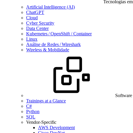
Tecnologias em
Artificial Intelligence (AI)
ChatGPT
Cloud
Cyber Security
Data Center
Kubernetes / OpenShift / Container
Linux
Análise de Redes / Wireshark
Wireless & Mobilidade
Software
Trainings at a Glance
C#
Python
SQL
Vendor-Specific
AWS Development
Cisco DevNet