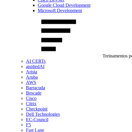
Google Cloud Development
Microsoft Development
Treinamentos po
AI CERTs
appliedAI
Arista
Aruba
AWS
Barracuda
Brocade
Cisco
Citrix
Checkpoint
Dell Technologies
EC-Council
F5
Fast Lane