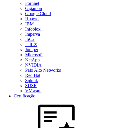
Fortinet
Gigamon
Google Cloud
Huawei
IBM
Infoblox
Imperva
ISC2
ITIL®
Juniper
Microsoft
NetApp
NVIDIA
Palo Alto Networks
Red Hat
Splunk
SUSE
VMware
Certificação