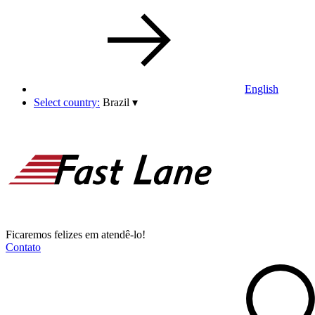
English
Select country:
Brazil
▾
Ficaremos felizes em atendê-lo!
Contato