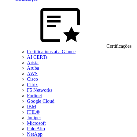
Certificações
Certifications at a Glance
AI CERTs
Arista
Aruba
AWS
Cisco
Citrix
F5 Networks
Fortinet
Google Cloud
IBM
ITIL®
Juniper
Microsoft
Palo Alto
NetApp