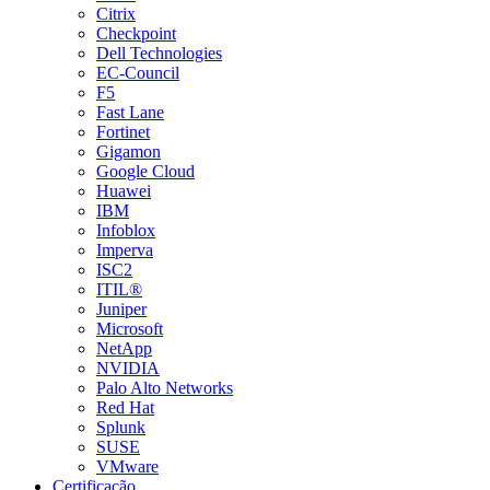
Citrix
Checkpoint
Dell Technologies
EC-Council
F5
Fast Lane
Fortinet
Gigamon
Google Cloud
Huawei
IBM
Infoblox
Imperva
ISC2
ITIL®
Juniper
Microsoft
NetApp
NVIDIA
Palo Alto Networks
Red Hat
Splunk
SUSE
VMware
Certificação