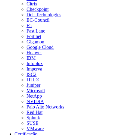
Citrix
Checkpoint
Dell Technologies
EC-Council
F5
Fast Lane
Fortinet
Gigamon
Google Cloud
Huawei
IBM
Infoblox
Imperva
ISC2
ITIL®
Juniper
Microsoft
NetApp
NVIDIA
Palo Alto Networks
Red Hat
Splunk
SUSE
VMware
Certificação