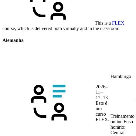
This is a
FLEX
course, which is delivered both virtually and in the classroom.
Alemanha
Hamburgo
2026–
11–
12–13
Este é
um
curso
Treinamento
FLEX.
online
Fuso
horário:
Central