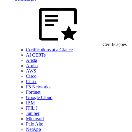
Certificações
Certifications at a Glance
AI CERTs
Arista
Aruba
AWS
Cisco
Citrix
F5 Networks
Fortinet
Google Cloud
IBM
ITIL®
Juniper
Microsoft
Palo Alto
NetApp