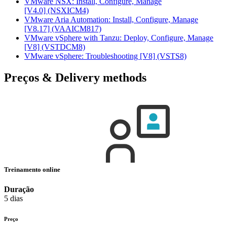
VMware NSX: Install, Configure, Manage
[V4.0]
(NSXICM4)
VMware Aria Automation: Install, Configure, Manage
[V8.17]
(VAAICM817)
VMware vSphere with Tanzu: Deploy, Configure, Manage
[V8]
(VSTDCM8)
VMware vSphere: Troubleshooting [V8]
(VSTS8)
Preços & Delivery methods
Treinamento online
Duração
5 dias
Preço