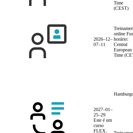
Time
(CEST)
Treinamen
online
Fu
2026–12–
horário:
07–11
Central
European
Time (CE
Hamburg
2027–01–
25–29
Este é um
curso
FLEX.
Treinamen