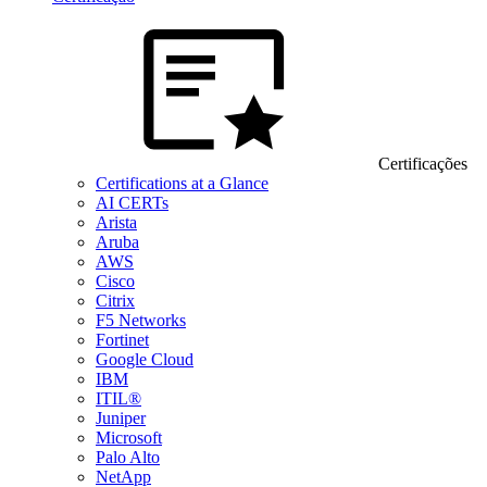
Certificações
Certifications at a Glance
AI CERTs
Arista
Aruba
AWS
Cisco
Citrix
F5 Networks
Fortinet
Google Cloud
IBM
ITIL®
Juniper
Microsoft
Palo Alto
NetApp