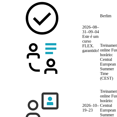
Berlim
2026–08–
31–09–04
Este é um
curso
Treinamen
FLEX.
online
Fu
garantido!
horário:
Central
European
Summer
Time
(CEST)
Treinamen
online
Fu
horário:
2026–10–
Central
19–23
European
Summer