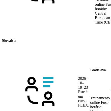
online
Fu
horário:
Central
European
Time (CE
Slovakia
Bratislava
2026–
10–
19–23
Este é
um
Treinamento
curso
online
Fuso
FLEX.
horário: