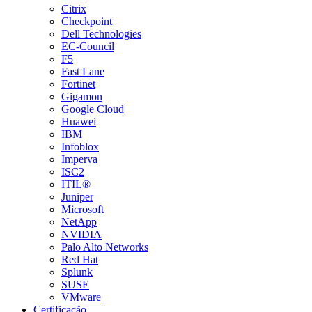
Citrix
Checkpoint
Dell Technologies
EC-Council
F5
Fast Lane
Fortinet
Gigamon
Google Cloud
Huawei
IBM
Infoblox
Imperva
ISC2
ITIL®
Juniper
Microsoft
NetApp
NVIDIA
Palo Alto Networks
Red Hat
Splunk
SUSE
VMware
Certificação