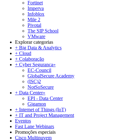
Fortinet
Imperva
Infoblox
Mile 2
Pivotal
The SIP School
VMware
Explorar categorias
+ Big Data & Analytics
+ Cloud
+ Colaboração
+ Cyber Segurança
»
EC-Council
GlobalSecure Academy
(ISC)2
NotSoSecure
+ Data Center
»
EPI - Data Center
Gigamon
+ Internet of Things (IoT)
+ IT and Project Management
Eventos
Fast Lane Webinars
Promoções especiais
Cisco Multinuvem