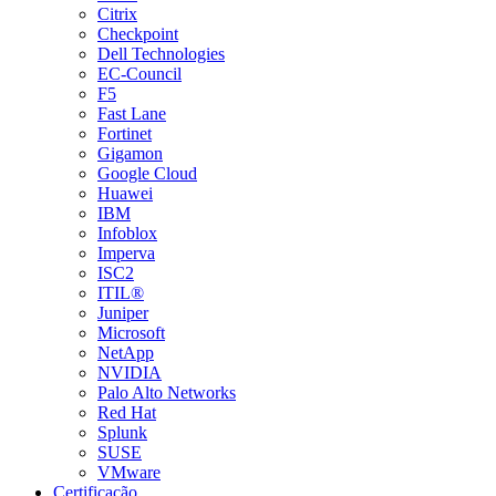
Citrix
Checkpoint
Dell Technologies
EC-Council
F5
Fast Lane
Fortinet
Gigamon
Google Cloud
Huawei
IBM
Infoblox
Imperva
ISC2
ITIL®
Juniper
Microsoft
NetApp
NVIDIA
Palo Alto Networks
Red Hat
Splunk
SUSE
VMware
Certificação