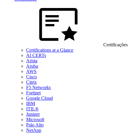
Certificações
Certifications at a Glance
AI CERTs
Arista
Aruba
AWS
Cisco
Citrix
F5 Networks
Fortinet
Google Cloud
IBM
ITIL®
Juniper
Microsoft
Palo Alto
NetApp