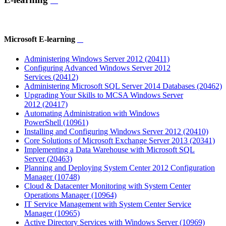
Microsoft E-learning
Administering Windows Server 2012
(20411)
Configuring Advanced Windows Server 2012
Services
(20412)
Administering Microsoft SQL Server 2014 Databases
(20462)
Upgrading Your Skills to MCSA Windows Server
2012
(20417)
Automating Administration with Windows
PowerShell
(10961)
Installing and Configuring Windows Server 2012
(20410)
Core Solutions of Microsoft Exchange Server 2013
(20341)
Implementing a Data Warehouse with Microsoft SQL
Server
(20463)
Planning and Deploying System Center 2012 Configuration
Manager
(10748)
Cloud & Datacenter Monitoring with System Center
Operations Manager
(10964)
IT Service Management with System Center Service
Manager
(10965)
Active Directory Services with Windows Server
(10969)