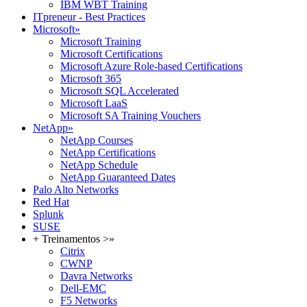
IBM WBT Training
ITpreneur - Best Practices
Microsoft
»
Microsoft Training
Microsoft Certifications
Microsoft Azure Role-based Certifications
Microsoft 365
Microsoft SQL Accelerated
Microsoft LaaS
Microsoft SA Training Vouchers
NetApp
»
NetApp Courses
NetApp Certifications
NetApp Schedule
NetApp Guaranteed Dates
Palo Alto Networks
Red Hat
Splunk
SUSE
+ Treinamentos >
»
Citrix
CWNP
Davra Networks
Dell-EMC
F5 Networks