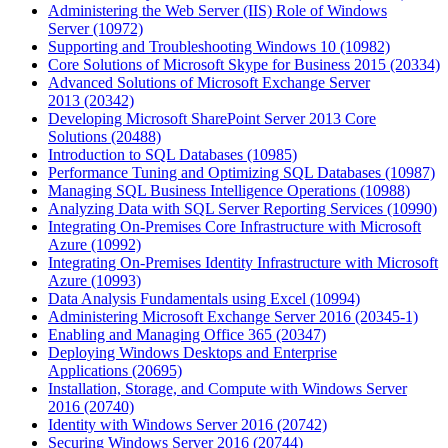
Administering the Web Server (IIS) Role of Windows
Server
(10972)
Supporting and Troubleshooting Windows 10
(10982)
Core Solutions of Microsoft Skype for Business 2015
(20334)
Advanced Solutions of Microsoft Exchange Server
2013
(20342)
Developing Microsoft SharePoint Server 2013 Core
Solutions
(20488)
Introduction to SQL Databases
(10985)
Performance Tuning and Optimizing SQL Databases
(10987)
Managing SQL Business Intelligence Operations
(10988)
Analyzing Data with SQL Server Reporting Services
(10990)
Integrating On-Premises Core Infrastructure with Microsoft
Azure
(10992)
Integrating On-Premises Identity Infrastructure with Microsoft
Azure
(10993)
Data Analysis Fundamentals using Excel
(10994)
Administering Microsoft Exchange Server 2016
(20345-1)
Enabling and Managing Office 365
(20347)
Deploying Windows Desktops and Enterprise
Applications
(20695)
Installation, Storage, and Compute with Windows Server
2016
(20740)
Identity with Windows Server 2016
(20742)
Securing Windows Server 2016
(20744)